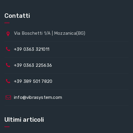
Contatti
Via Boschetti 1/A | Mozzanica(BG)
+39 0363 321011
+39 0363 225636
+39 389 501 7820
info@vibrasystem.com
Ultimi articoli