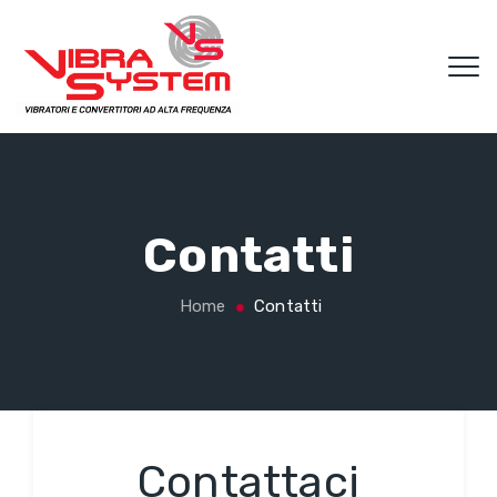
Contatti
Home
Contatti
Contattaci