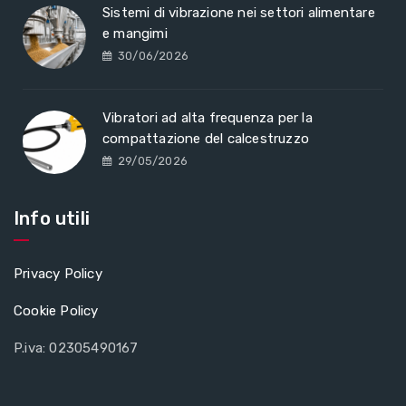
Sistemi di vibrazione nei settori alimentare
e mangimi
30/06/2026
Vibratori ad alta frequenza per la
compattazione del calcestruzzo
29/05/2026
Info utili
Privacy Policy
Cookie Policy
P.iva: 02305490167