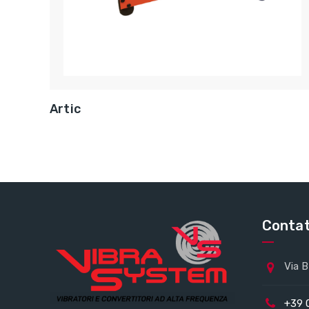
Artic
Contat
Via B
+39 