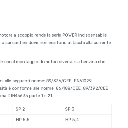
otore a scoppio rende la serie POWER indispensabile
o o sui cantieri dove non esistono attacchi alla corrente
e con il montaggio di motori diversi, sia benzina che
rmi alle seguenti norme: 89/336/CEE, EN61029,
orosità è conforme alle norme 86/188/CEE, 89/392/CEE
norma DIN45635 parte 1 e 21.
SP 2
SP 3
HP 5,5
HP 5,4