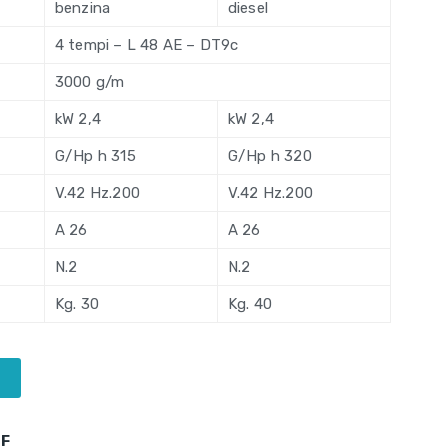
benzina
diesel
4 tempi – L 48 AE – DT9c
3000 g/m
kW 2,4
kW 2,4
G/Hp h 315
G/Hp h 320
V.42 Hz.200
V.42 Hz.200
A 26
A 26
N.2
N.2
Kg. 30
Kg. 40
i
HF