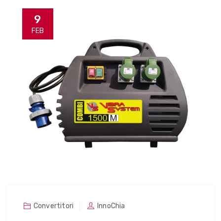
9
FEB
Convertitori
InnoChia