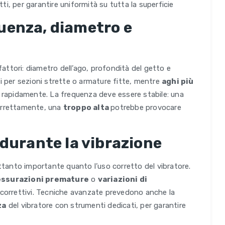
ti, per garantire uniformità su tutta la superficie
uenza, diametro e
fattori: diametro dell’ago, profondità del getto e
i per sezioni strette o armature fitte, mentre
aghi più
ù rapidamente. La frequenza deve essere stabile: una
rrettamente, una
troppo alta
potrebbe provocare
 durante la vibrazione
ttanto importante quanto l’uso corretto del vibratore.
essurazioni premature
o
variazioni di
i correttivi. Tecniche avanzate prevedono anche la
za
del vibratore con strumenti dedicati, per garantire