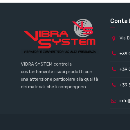
Contat
Via B
+39 
VIBRA SYSTEM controlla
+39 
costantemente i suoi prodotti con
una attenzione particolare alla qualità
+39 
dei materiali che li compongono.
info