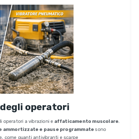
degli operatori
i operatori a vibrazioni e
affaticamento muscolare
.
re ammortizzate e pause programmate
sono
le, come guanti antivibranti e scarpe