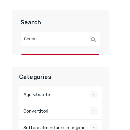
Search
Ricerca
per:
Categories
Ago vibrante
1
Convertitori
1
Settore alimentare e mangimi
1