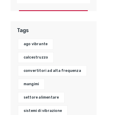
Tags
ago vibrante
calcestruzzo
convertitori ad alta frequenza
mangimi
settore alimentare
sistemi di vibrazione