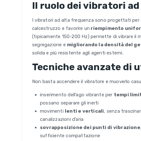
Il ruolo dei vibratori a
I vibratori ad alta frequenza sono progettati per e
calcestruzzo e favorire un
riempimento unifor
(tipicamente 150-200 Hz) permette di vibrare il
segregazione e
migliorando la densità del g
solida e più resistente agli agenti esterni.
Tecniche avanzate di u
Non basta accendere il vibratore e muoverlo cas
inserimento dell’ago vibrante per
tempi limit
possano separare gli inerti
movimenti
lenti e verticali
, senza trascinar
canalizzazioni d’aria
sovrapposizione dei punti di vibrazione
sufficiente compattazione