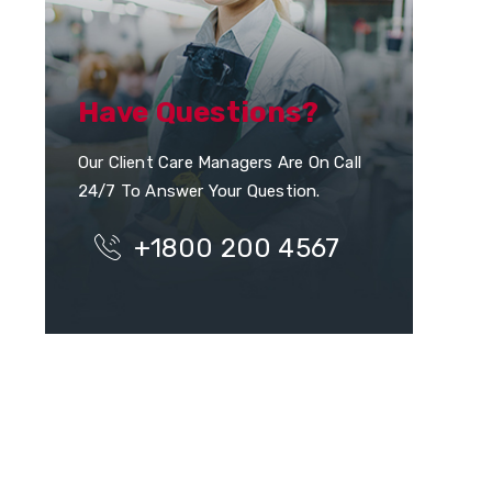
Have Questions?
Our Client Care Managers Are On Call
24/7 To Answer Your Question.
+1800 200 4567