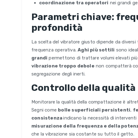
coordinazione tra operatori
nei grandi get
Parametri chiave: freq
profondità
La scelta del vibratore giusto dipende da diversi 
frequenza operativa.
Aghi più sottili
sono ideal
grandi
permettono di trattare volumi elevati pi
vibrazione troppo debole
non compatterà co
segregazione degli inerti.
Controllo della qualità
Monitorare la qualità della compattazione è altre
Segni come
bolle superficiali persistenti
,
f
consistenza
indicano la necessità di intervent
misurazione della frequenza e della poten
che la vibrazione sia costante su tutto il getto.