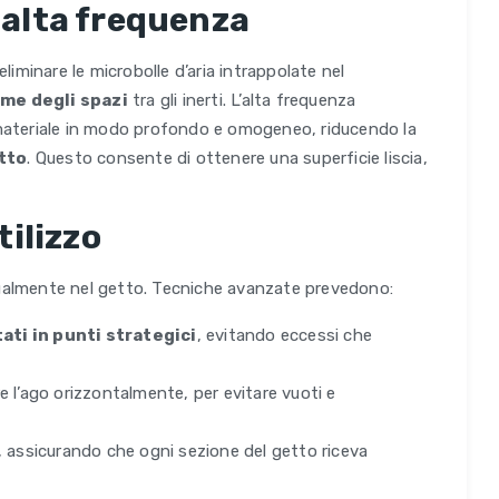
d alta frequenza
liminare le microbolle d’aria intrappolate nel
me degli spazi
tra gli inerti. L’alta frequenza
 materiale in modo profondo e omogeneo, riducendo la
etto
. Questo consente di ottenere una superficie liscia,
tilizzo
ualmente nel getto. Tecniche avanzate prevedono:
ati in punti strategici
, evitando eccessi che
e l’ago orizzontalmente, per evitare vuoti e
, assicurando che ogni sezione del getto riceva