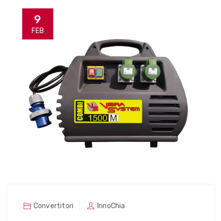
9
FEB
Convertitori
InnoChia