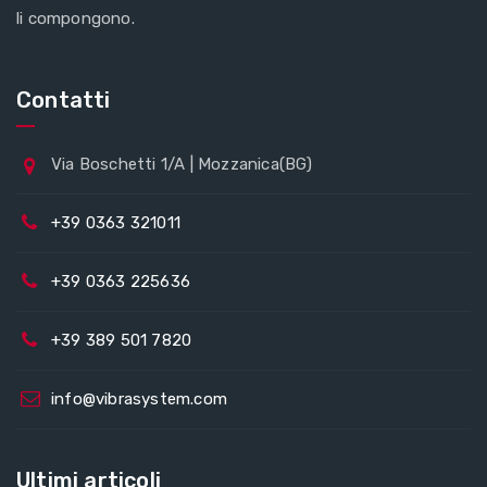
li compongono.
Contatti
Via Boschetti 1/A | Mozzanica(BG)
+39 0363 321011
+39 0363 225636
+39 389 501 7820
info@vibrasystem.com
Ultimi articoli