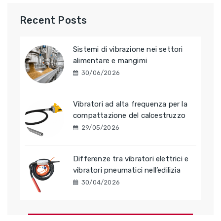
Recent Posts
Sistemi di vibrazione nei settori
alimentare e mangimi
30/06/2026
Vibratori ad alta frequenza per la
compattazione del calcestruzzo
29/05/2026
Differenze tra vibratori elettrici e
vibratori pneumatici nell’edilizia
30/04/2026