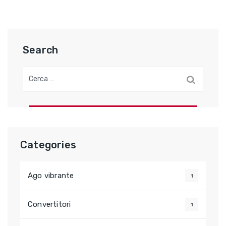
Search
Ricerca
per:
Categories
Ago vibrante
1
Convertitori
1