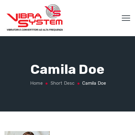
Camila Doe
Home
Short Desc
Camila Doe